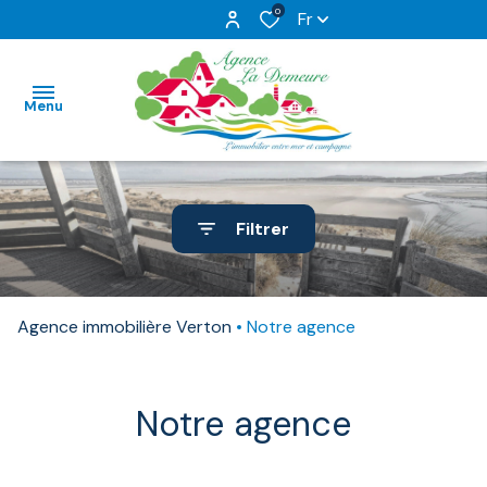
0
Fr
Menu
ACCUEIL
Filtrer
NOS
VENTES
Agence immobilière Verton
Notre agence
NOS
TERRAINS
ESTIMATION
Notre agence
NOTRE