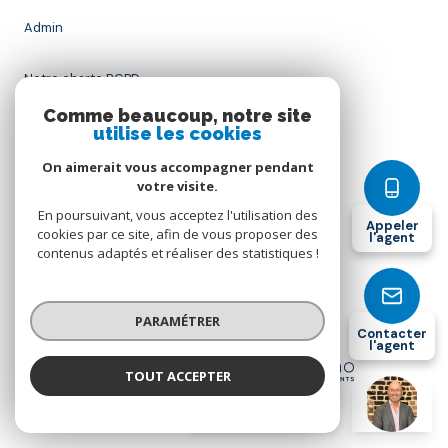
Admin
Notre charte RGPD
Comme beaucoup, notre site
Nos honoraires
utilise les cookies
On aimerait vous accompagner pendant
Politique RGPD
votre visite.
En poursuivant, vous acceptez l'utilisation des
Appeler
Cookies
cookies par ce site, afin de vous proposer des
l'agent
contenus adaptés et réaliser des statistiques !
© 2026 | Tous droits réservés
PARAMÉTRER
Contacter
l'agent
Réalisé par
TOUT ACCEPTER
Franck Deschandol
Négociateur