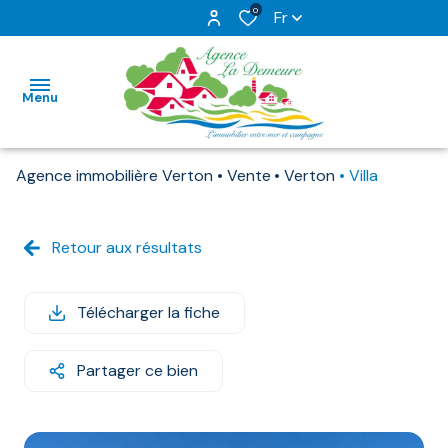
0
Fr
Menu
Agence immobilière Verton
Vente
Verton
Villa
ACCUEIL
NOS
Retour aux résultats
VENTES
NOS
Télécharger la fiche
TERRAINS
Partager ce bien
ESTIMATION
NOTRE