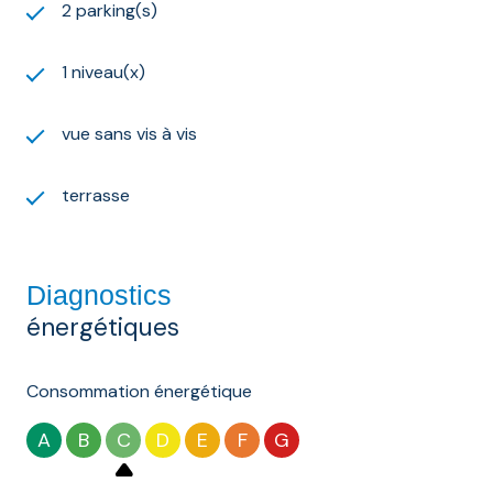
2 parking(s)
1 niveau(x)
vue sans vis à vis
terrasse
Diagnostics
énergétiques
Consommation énergétique
A
B
C
D
E
F
G