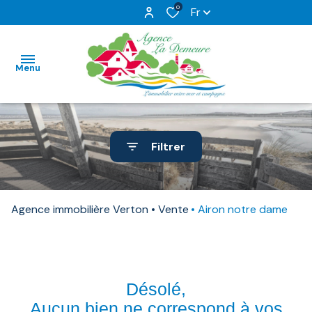
0
Fr
Menu
ACCUEIL
Filtrer
NOS
VENTES
Agence immobilière Verton
Vente
Airon notre dame
NOS
TERRAINS
ESTIMATION
Désolé,
NOTRE
Aucun bien ne correspond à vos