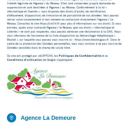
l'intérêt légitime de l'Agence / du Réseau. Elles sont conservées jusqu'à demande de
suppression et sont destinées à l'Agence / au Réseau. Conformément à la loi «
informatique et libertés », vous disposez des droits d’accès, de rectification,
d’effacement, d’opposition, de limitation et de portabilité de vos données. Vous pouvez
retirer votre consentement à tout moment en contactant directement l’Agence / Le
Réseau. Consultez le site
https://cnil.fr/fr
pour plus d’informations sur vos droits. Si vous
estimez, après avoir contacté l'Agence / le Réseau, que vos droits « Informatique et
Libertés » ne sont pas respectés, vous pouvez adresser une réclamation à la CNIL. Nous
vous informons de l’existence de la liste d'opposition au démarchage téléphonique «
Bloctel », sur laquelle vous pouvez vous inscrire ici :
https://www.bloctel.gouv.fr
. Dans le
cadre de la protection des Données personnelles, nous vous invitons à ne pas inscrire de
Données sensibles dans le champ de saisie libre.
Ce site est protégé par reCAPTCHA, les
Politiques de Confidentialité
et es
Conditions d'utilisation
de Google s'appliquent.
Agence La Demeure