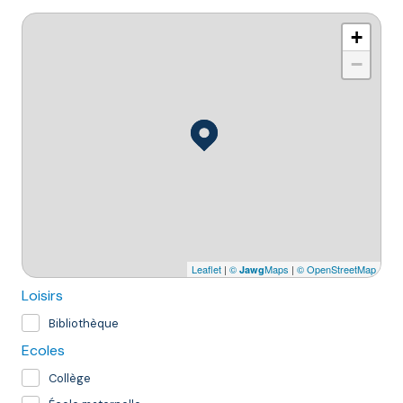
+
−
Leaflet
|
©
Maps
|
© OpenStreetMap
Jawg
Loisirs
Bibliothèque
Ecoles
Collège