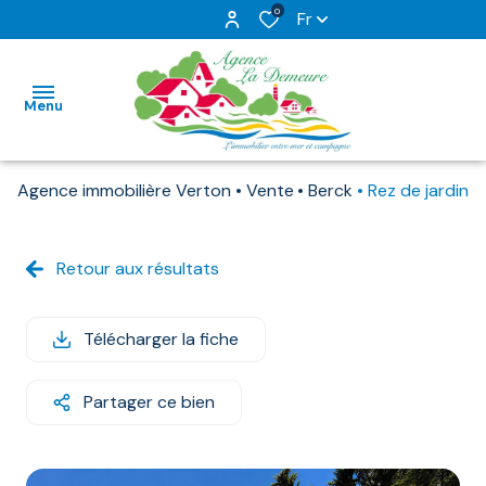
0
Fr
Menu
Agence immobilière Verton
Vente
Berck
Rez de jardin
ACCUEIL
NOS
Retour aux résultats
VENTES
NOS
Télécharger la fiche
TERRAINS
Partager ce bien
ESTIMATION
NOTRE