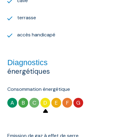
cave
terrasse
accès handicapé
Diagnostics
énergétiques
Consommation énergétique
A
B
C
D
E
F
G
Emission de gaz à effet de serre