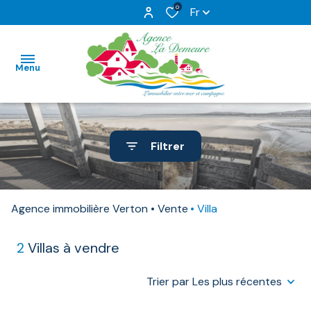
0
Fr
Menu
ACCUEIL
Filtrer
NOS
VENTES
Agence immobilière Verton
Vente
Villa
NOS
TERRAINS
2
Villas à vendre
ESTIMATION
Trier par Les plus récentes
NOTRE